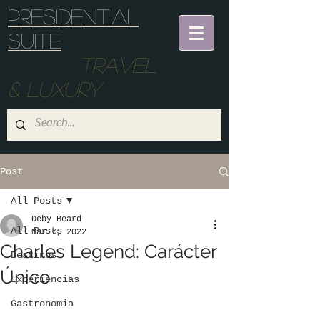
Presidential
suite
Travel
& Luxury
Post
All Posts
Deby Beard
All Posts
Mar 7, 2022
Charles Legend: Carácter
Destinos
Único
Experiencias
Gastronomia