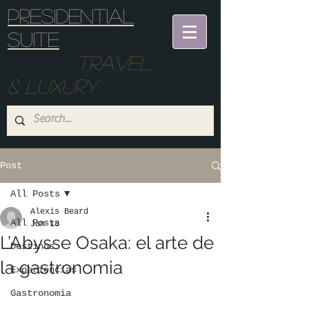
Presidential
suite
Travel
& Luxury
Post
All Posts
Alexis Beard
All Posts
Jan 18
L’Abysse Osaka: el arte de
Destinos
la gastronomia
Experiencias
Gastronomia