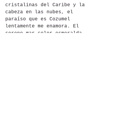
cristalinas del Caribe y la 
cabeza en las nubes, el 
paraíso que es Cozumel 
lentamente me enamora. El 
sereno mar color esmeralda 
se estampa en mi memoria y 
en mi cuerpo y la 
experiencia sensorial se 
torna completa y me dejo 
llevar por la fascinante 
alma de la isla.