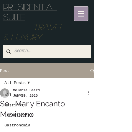
Presidential
suite
Travel
& Luxury
Post
All Posts
Melanie Beard
All Posts
Jun 29, 2020
Sol, Mar y Encanto
Destinos
Mexicano
Experiencias
Gastronomia