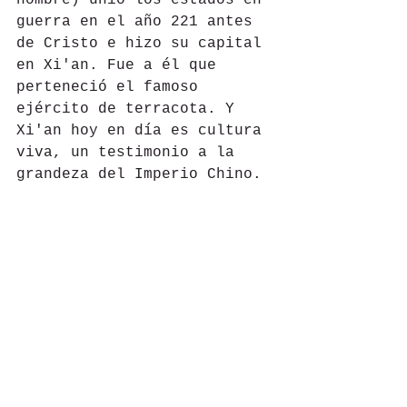
nombre) unió los estados en 
guerra en el año 221 antes 
de Cristo e hizo su capital 
en Xi'an. Fue a él que 
perteneció el famoso 
ejército de terracota. Y 
Xi'an hoy en día es cultura 
viva, un testimonio a la 
grandeza del Imperio Chino. 
#Asia
#China
#Alexis
#BanyanTree
Hoteles