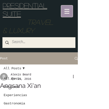
Presidential
suite
Travel
& Luxury
Post
All Posts
Alexis Beard
All Posts
Apr 25, 2016
Angsana Xi'an
Destinos
Experiencias
Gastronomia