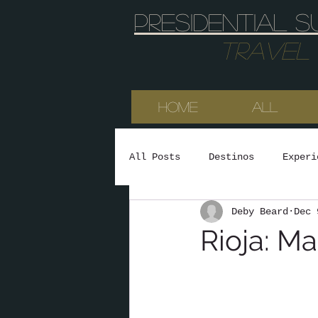
Presidential s
Travel & 
HOME
All
All Posts
Destinos
Experi
Deby Beard
Dec 
Rioja: Ma