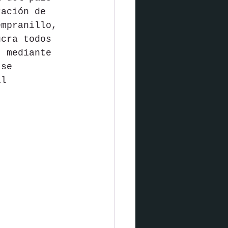
ración de 
empranillo, 
ucra todos 
, mediante 
 se 
al 