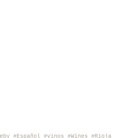
eby
#Español
#vinos
#Wines
#Rioja