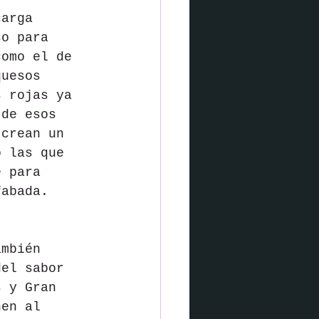
carga 
so para 
como el de 
quesos 
s rojas ya 
 de esos 
 crean un 
o las que 
e para 
fabada.
ambién 
del sabor 
s y Gran 
nen al 