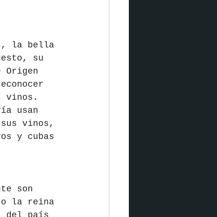
s, la bella 
uesto, su 
e Origen 
reconocer 
s vinos. 
vía usan 
 sus vinos, 
vos y cubas 
nte son 
ro la reina 
a del país 