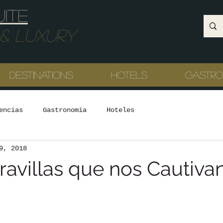
uite
Luxury
Destinations
Hotels
Gastr
encias
Gastronomia
Hoteles
9, 2018
ravillas que nos Cautiva