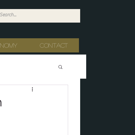
onomy
Contact
n