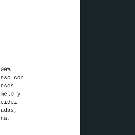
100% 
enso con 
ensos 
amelo y 
acidez 
ladas, 
ana.