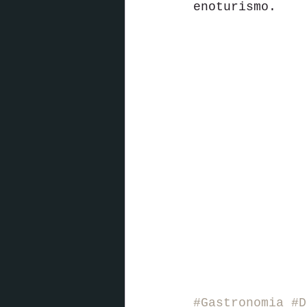
enoturismo.
#Gastronomia
#D