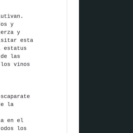
autivan. 
dos y 
uerza y 
isitar esta 
l estatus 
 de las 
 los vinos 
escaparate 
de la 
ña en el 
todos los 