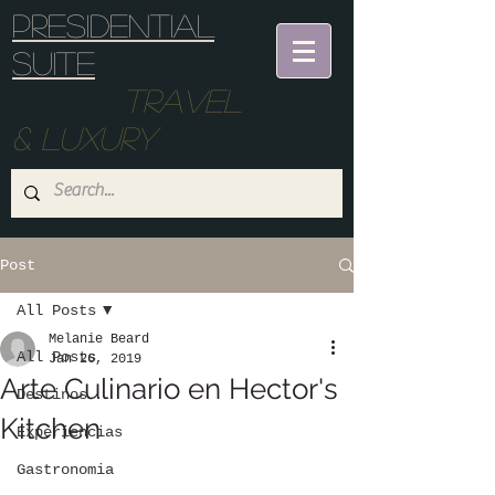
Presidential
suite
Travel
& Luxury
Post
All Posts
Melanie Beard
All Posts
Jan 26, 2019
Arte Culinario en Hector's
Destinos
Kitchen
Experiencias
Gastronomia