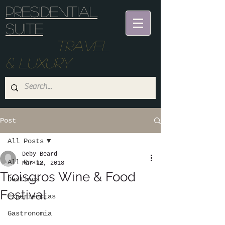
Presidential
suite
Travel
& Luxury
Post
All Posts
Deby Beard
All Posts
Mar 12, 2018
Troisgros Wine & Food
Destinos
Festival
Experiencias
Gastronomia